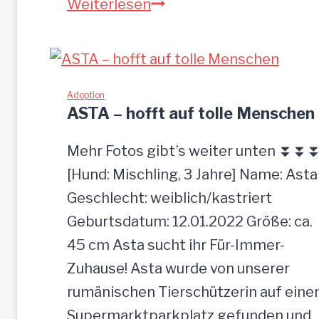
P
Weiterlesen
I
A
-
z
Adoption
ASTA – hofft auf tolle Menschen
u
t
Mehr Fotos gibt’s weiter unten ⏬⏬
r
[Hund: Mischling, 3 Jahre] Name: Asta
a
Geschlecht: weiblich/kastriert
u
Geburtsdatum: 12.01.2022 Größe: ca.
l
45 cm Asta sucht ihr Für-Immer-
i
Zuhause! Asta wurde von unserer
c
rumänischen Tierschützerin auf ein
h
Supermarktparkplatz gefunden und