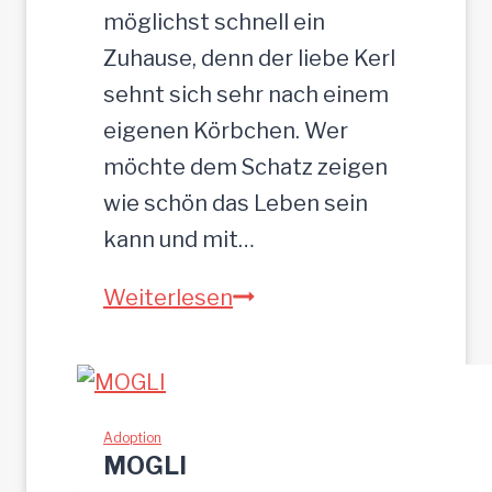
5
möglichst schnell ein
c
Zuhause, denn der liebe Kerl
m
sehnt sich sehr nach einem
eigenen Körbchen. Wer
möchte dem Schatz zeigen
wie schön das Leben sein
kann und mit…
Z
Weiterlesen
E
U
S
w
Adoption
MOGLI
u