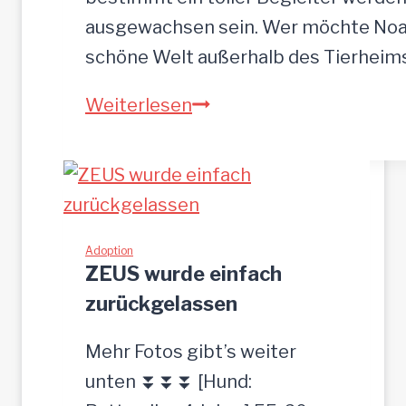
r
ausgewachsen sein. Wer möchte Noah
o
schöne Welt außerhalb des Tierhei
t
N
Weiterlesen
p
O
l
A
a
H
t
-
z
h
Adoption
g
ZEUS wurde einfach
ü
e
zurückgelassen
b
s
s
u
Mehr Fotos gibt’s weiter
c
c
unten ⏬⏬⏬ [Hund:
h