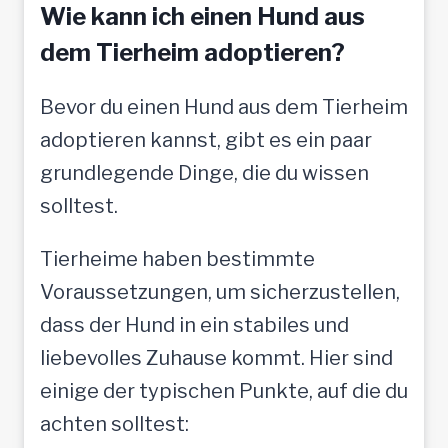
f
Wie kann ich einen Hund aus
t
dem Tierheim adoptieren?
o
Bevor du einen Hund aus dem Tierheim
l
adoptieren kannst, gibt es ein paar
l
grundlegende Dinge, die du wissen
e
solltest.
M
e
Tierheime haben bestimmte
n
Voraussetzungen, um sicherzustellen,
s
dass der Hund in ein stabiles und
c
liebevolles Zuhause kommt. Hier sind
h
einige der typischen Punkte, auf die du
e
achten solltest:
n