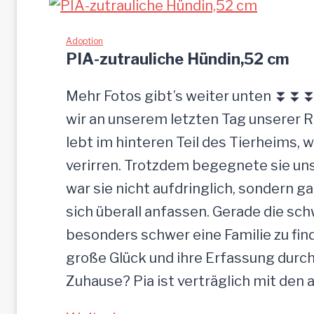
ü
L
c
I
Adoption
k
PIA-zutrauliche Hündin,52 cm
g
e
Mehr Fotos gibt’s weiter unten ⏬⏬⏬ 
l
wir an unserem letzten Tag unserer 
a
lebt im hinteren Teil des Tierheims, 
s
verirren. Trotzdem begegnete sie uns
s
war sie nicht aufdringlich, sondern ga
e
sich überall anfassen. Gerade die s
n
besonders schwer eine Familie zu finde
große Glück und ihre Erfassung durch
Zuhause? Pia ist verträglich mit den