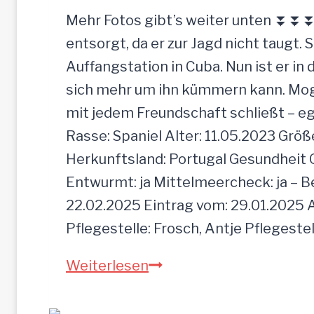
r
Mehr Fotos gibt’s weiter unten ⏬⏬⏬ [
d
entsorgt, da er zur Jagd nicht taugt. 
e
Auffangstation in Cuba. Nun ist er i
e
sich mehr um ihn kümmern kann. Mogli 
i
mit jedem Freundschaft schließt – e
n
Rasse: Spaniel Alter: 11.05.2023 Grö
f
Herkunftsland: Portugal Gesundheit Gei
a
Entwurmt: ja Mittelmeercheck: ja – B
c
22.02.2025 Eintrag vom: 29.01.2025 A
h
Pflegestelle: Frosch, Antje Pflegeste
z
M
Weiterlesen
u
O
r
G