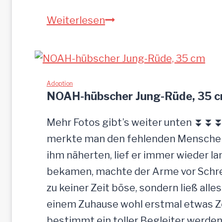
S
Weiterlesen
a
n
d
u
Adoption
NOAH-hübscher Jung-Rüde, 35 
–
G
Mehr Fotos gibt’s weiter unten ⏬⏬⏬ 
n
merkte man den fehlenden Menschenk
a
ihm näherten, lief er immer wieder la
d
bekamen, machte der Arme vor Schrec
e
zu keiner Zeit böse, sondern ließ alle
n
einem Zuhause wohl erstmal etwas Zei
b
bestimmt ein toller Begleiter werden.