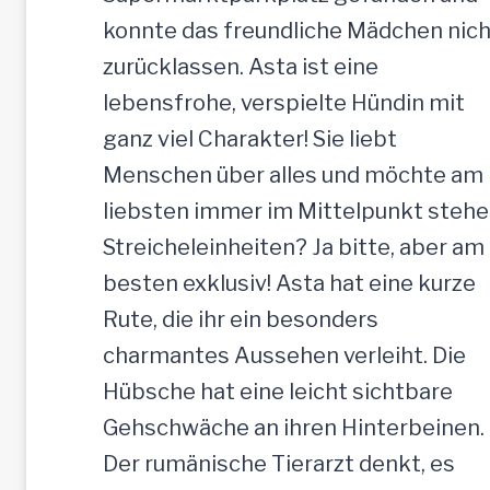
e
konnte das freundliche Mädchen nich
H
zurücklassen. Asta ist eine
ü
lebensfrohe, verspielte Hündin mit
n
ganz viel Charakter! Sie liebt
d
Menschen über alles und möchte am
i
liebsten immer im Mittelpunkt stehe
n
Streicheleinheiten? Ja bitte, aber am
,
besten exklusiv! Asta hat eine kurze
5
Rute, die ihr ein besonders
2
charmantes Aussehen verleiht. Die
c
Hübsche hat eine leicht sichtbare
m
Gehschwäche an ihren Hinterbeinen.
Der rumänische Tierarzt denkt, es