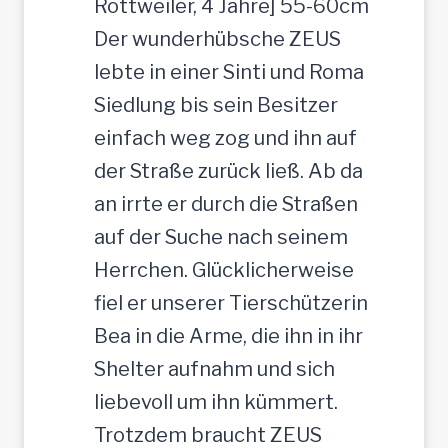
h
Rottweiler, 4 Jahre] 55-60cm
e
t
Der wunderhübsche ZEUS
r
lebte in einer Sinti und Roma
J
Siedlung bis sein Besitzer
u
einfach weg zog und ihn auf
n
der Straße zurück ließ. Ab da
g
an irrte er durch die Straßen
-
auf der Suche nach seinem
R
Herrchen. Glücklicherweise
ü
fiel er unserer Tierschützerin
d
Bea in die Arme, die ihn in ihr
e
Shelter aufnahm und sich
,
liebevoll um ihn kümmert.
3
Trotzdem braucht ZEUS