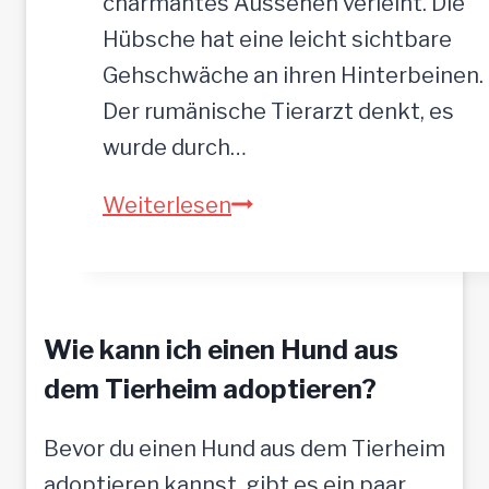
charmantes Aussehen verleiht. Die
Hübsche hat eine leicht sichtbare
Gehschwäche an ihren Hinterbeinen.
Der rumänische Tierarzt denkt, es
wurde durch…
ASTA
Weiterlesen
–
hofft
auf
Wie kann ich einen Hund aus
tolle
Menschen
dem Tierheim adoptieren?
Bevor du einen Hund aus dem Tierheim
adoptieren kannst, gibt es ein paar