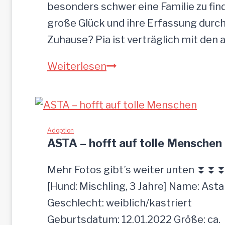
besonders schwer eine Familie zu finde
große Glück und ihre Erfassung durch
Zuhause? Pia ist verträglich mit den
PIA-
Weiterlesen
zutrauliche
Hündin,52
cm
Adoption
ASTA – hofft auf tolle Menschen
Mehr Fotos gibt’s weiter unten ⏬⏬
[Hund: Mischling, 3 Jahre] Name: Asta
Geschlecht: weiblich/kastriert
Geburtsdatum: 12.01.2022 Größe: ca.