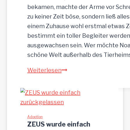
bekamen, machte der Arme vor Schrec
zu keiner Zeit böse, sondern ließ alle
einem Zuhause wohl erstmal etwas Zei
bestimmt ein toller Begleiter werden.
ausgewachsen sein. Wer möchte Noah
schöne Welt außerhalb des Tierhei
NOAH-
Weiterlesen
hübscher
Jung-
Rüde,
35
cm
Adoption
ZEUS wurde einfach