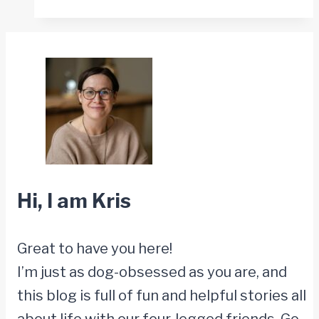
sechs
lange
Jahre
im
Dunkeln
–
jetzt
beginnt
Hi, I am Kris
ihr
neues
Great to have you here!
Leben
I’m just as dog-obsessed as you are, and
this blog is full of fun and helpful stories all