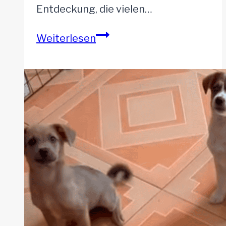
Entdeckung, die vielen…
Verlassene
Weiterlesen
Welpen
in
glühender
Hitze
gerettet