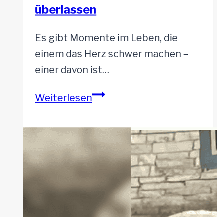
überlassen
Es gibt Momente im Leben, die
einem das Herz schwer machen –
einer davon ist…
6
Weiterlesen
neugeborene
Welpen
in
einem
Mülleimer
ausgesetzt
und