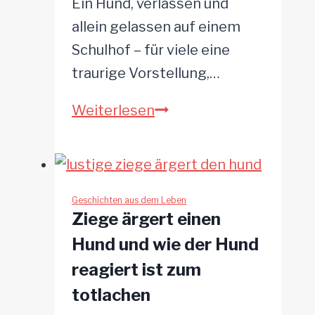
Ein Hund, verlassen und
allein gelassen auf einem
Schulhof – für viele eine
traurige Vorstellung,…
Tagelang
Weiterlesen
allein
auf
dem
Schulhof
Geschichten aus dem Leben
Ziege ärgert einen
–
Hund und wie der Hund
bis
reagiert ist zum
ein
totlachen
Unbekannter