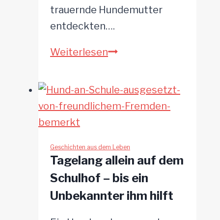
trauernde Hundemutter
entdeckten….
Amelia
Weiterlesen
trotzt
dem
Tod:
Trauernde
Hundemutter
kämpft
Geschichten aus dem Leben
Tagelang allein auf dem
sich
Schulhof – bis ein
ins
Unbekannter ihm hilft
Leben
zurück