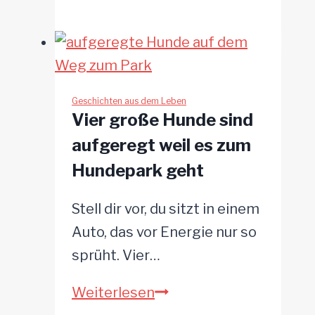
Brüder,
ein
Zuhause:
Rührende
Doppeladoption!
Geschichten aus dem Leben
Vier große Hunde sind
aufgeregt weil es zum
Hundepark geht
Stell dir vor, du sitzt in einem
Auto, das vor Energie nur so
sprüht. Vier…
Vier
Weiterlesen
große