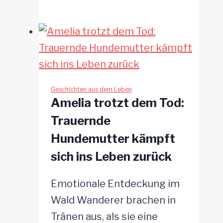
Paar
adoptiert
19
Hunde
–
alt
Geschichten aus dem Leben
Amelia trotzt dem Tod:
und
Trauernde
mit
Hundemutter kämpft
Handicap
sich ins Leben zurück
Emotionale Entdeckung im
Wald Wanderer brachen in
Tränen aus, als sie eine