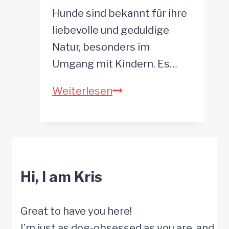
ihm
Hunde sind bekannt für ihre
hilft
liebevolle und geduldige
Natur, besonders im
Umgang mit Kindern. Es…
Ziege
Weiterlesen
ärgert
einen
Hund
und
Hi, I am Kris
wie
der
Hund
Great to have you here!
reagiert
I’m just as dog-obsessed as you are, and