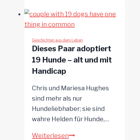
Hunde
sind
aufgeregt
weil
Geschichten aus dem Leben
Dieses Paar adoptiert
es
19 Hunde – alt und mit
zum
Handicap
Hundepark
geht
Chris und Mariesa Hughes
sind mehr als nur
Hundeliebhaber; sie sind
wahre Helden für Hunde,…
Dieses
Weiterlesen