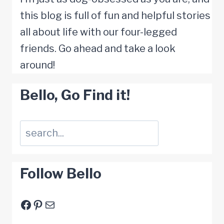
ist
this blog is full of fun and helpful stories
zum
all about life with our four-legged
totlachen
friends. Go ahead and take a look
around!
Bello, Go Find it!
Suchen
Follow Bello
Facebook
Pinterest
E-Mail