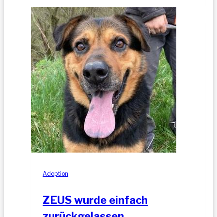
Jung-
Rüde,
35
cm
Adoption
ZEUS wurde einfach
zurückgelassen