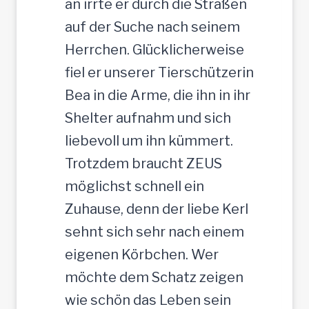
an irrte er durch die Straßen
-
auf der Suche nach seinem
R
Herrchen. Glücklicherweise
ü
fiel er unserer Tierschützerin
d
Bea in die Arme, die ihn in ihr
e
Shelter aufnahm und sich
,
liebevoll um ihn kümmert.
3
Trotzdem braucht ZEUS
5
möglichst schnell ein
c
Zuhause, denn der liebe Kerl
m
sehnt sich sehr nach einem
eigenen Körbchen. Wer
möchte dem Schatz zeigen
wie schön das Leben sein