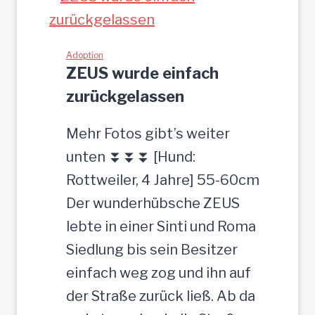
H
t
-
z
h
Adoption
g
ZEUS wurde einfach
ü
e
zurückgelassen
b
s
s
u
Mehr Fotos gibt’s weiter
c
c
unten ⏬⏬⏬ [Hund:
h
h
Rottweiler, 4 Jahre] 55-60cm
e
t
Der wunderhübsche ZEUS
r
lebte in einer Sinti und Roma
J
Siedlung bis sein Besitzer
u
einfach weg zog und ihn auf
n
der Straße zurück ließ. Ab da
g