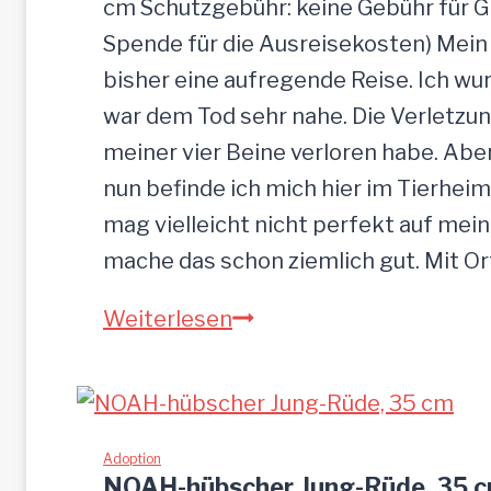
cm Schutzgebühr: keine Gebühr für 
Spende für die Ausreisekosten) Mein
bisher eine aufregende Reise. Ich w
war dem Tod sehr nahe. Die Verletzun
meiner vier Beine verloren habe. Ab
nun befinde ich mich hier im Tierheim
mag vielleicht nicht perfekt auf mein
mache das schon ziemlich gut. Mit O
S
Weiterlesen
a
n
d
u
Adoption
NOAH-hübscher Jung-Rüde, 35 