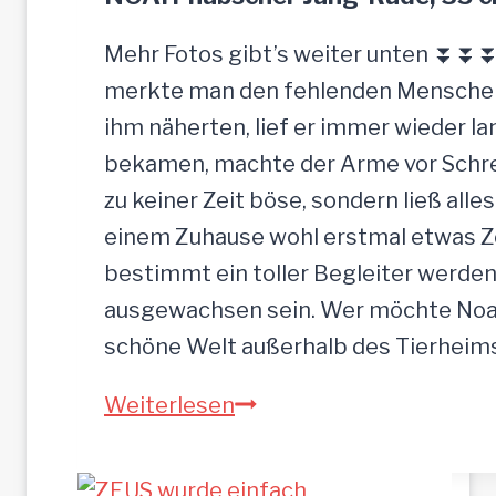
–
G
Mehr Fotos gibt’s weiter unten ⏬⏬⏬ 
n
merkte man den fehlenden Menschenk
a
ihm näherten, lief er immer wieder la
d
bekamen, machte der Arme vor Schrec
e
zu keiner Zeit böse, sondern ließ alle
n
einem Zuhause wohl erstmal etwas Zei
b
bestimmt ein toller Begleiter werden.
r
ausgewachsen sein. Wer möchte Noah
o
schöne Welt außerhalb des Tierhei
t
N
Weiterlesen
p
O
l
A
a