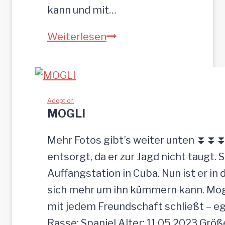
kann und mit…
Z
Weiterlesen
E
U
S
w
Adoption
MOGLI
u
r
Mehr Fotos gibt’s weiter unten ⏬⏬⏬ [
d
entsorgt, da er zur Jagd nicht taugt. 
e
Auffangstation in Cuba. Nun ist er i
e
sich mehr um ihn kümmern kann. Mogli 
i
mit jedem Freundschaft schließt – e
n
Rasse: Spaniel Alter: 11.05.2023 Grö