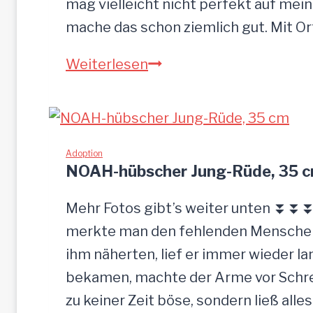
mag vielleicht nicht perfekt auf mein
mache das schon ziemlich gut. Mit O
S
Weiterlesen
a
n
d
u
Adoption
NOAH-hübscher Jung-Rüde, 35 
–
G
Mehr Fotos gibt’s weiter unten ⏬⏬⏬ 
n
merkte man den fehlenden Menschenk
a
ihm näherten, lief er immer wieder la
d
bekamen, machte der Arme vor Schrec
e
zu keiner Zeit böse, sondern ließ alle