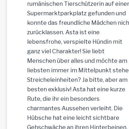
c
rumänischen Tierschützerin auf ein
h
Supermarktparkplatz gefunden und
e
konnte das freundliche Mädchen nich
H
zurücklassen. Asta ist eine
ü
lebensfrohe, verspielte Hündin mit
n
ganz viel Charakter! Sie liebt
d
Menschen über alles und möchte am
i
liebsten immer im Mittelpunkt stehe
n
Streicheleinheiten? Ja bitte, aber am
,
besten exklusiv! Asta hat eine kurze
5
Rute, die ihr ein besonders
2
charmantes Aussehen verleiht. Die
c
Hübsche hat eine leicht sichtbare
m
Gehschwäche an ihren Hinterbeinen.