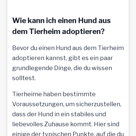
u
f
Wie kann ich einen Hund aus
t
dem Tierheim adoptieren?
o
Bevor du einen Hund aus dem Tierheim
l
adoptieren kannst, gibt es ein paar
l
grundlegende Dinge, die du wissen
e
solltest.
M
e
Tierheime haben bestimmte
n
Voraussetzungen, um sicherzustellen,
s
dass der Hund in ein stabiles und
c
liebevolles Zuhause kommt. Hier sind
h
einige der typischen Punkte, auf die du