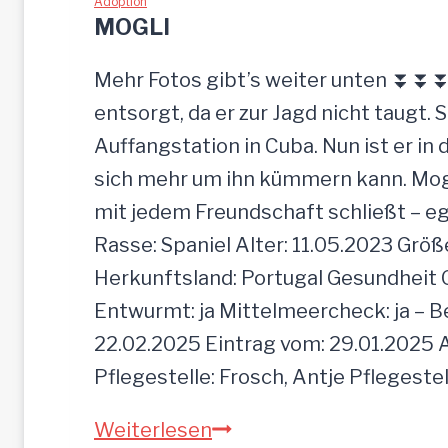
w
Adoption
MOGLI
u
r
Mehr Fotos gibt’s weiter unten ⏬⏬⏬ [
d
entsorgt, da er zur Jagd nicht taugt. 
e
Auffangstation in Cuba. Nun ist er i
e
sich mehr um ihn kümmern kann. Mogli 
i
mit jedem Freundschaft schließt – e
n
Rasse: Spaniel Alter: 11.05.2023 Grö
f
Herkunftsland: Portugal Gesundheit Gei
a
Entwurmt: ja Mittelmeercheck: ja – B
c
22.02.2025 Eintrag vom: 29.01.2025 A
h
Pflegestelle: Frosch, Antje Pflegeste
z
M
Weiterlesen
u