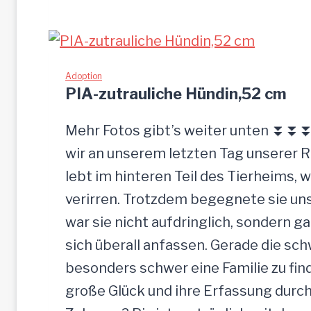
O
r
G
ü
L
c
I
Adoption
k
PIA-zutrauliche Hündin,52 cm
g
e
Mehr Fotos gibt’s weiter unten ⏬⏬⏬ 
l
wir an unserem letzten Tag unserer 
a
lebt im hinteren Teil des Tierheims, 
s
verirren. Trotzdem begegnete sie uns
s
war sie nicht aufdringlich, sondern ga
e
sich überall anfassen. Gerade die s
n
besonders schwer eine Familie zu finde
große Glück und ihre Erfassung durch