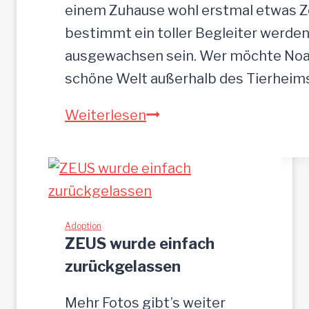
n
einem Zuhause wohl erstmal etwas Zei
b
bestimmt ein toller Begleiter werden.
r
ausgewachsen sein. Wer möchte Noah
o
schöne Welt außerhalb des Tierhei
t
N
Weiterlesen
p
O
l
A
a
H
t
-
z
h
Adoption
g
ZEUS wurde einfach
ü
e
zurückgelassen
b
s
s
u
Mehr Fotos gibt’s weiter