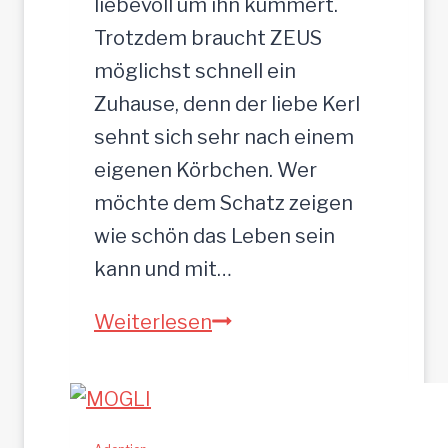
liebevoll um ihn kümmert.
3
Trotzdem braucht ZEUS
5
möglichst schnell ein
c
Zuhause, denn der liebe Kerl
m
sehnt sich sehr nach einem
eigenen Körbchen. Wer
möchte dem Schatz zeigen
wie schön das Leben sein
kann und mit…
Z
Weiterlesen
E
U
S