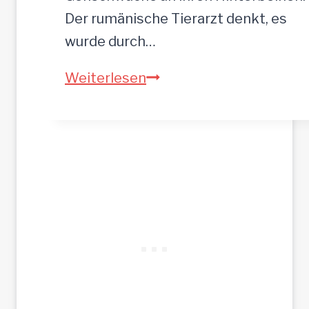
Der rumänische Tierarzt denkt, es
wurde durch…
A
Weiterlesen
S
T
A
–
h
o
f
f
t
a