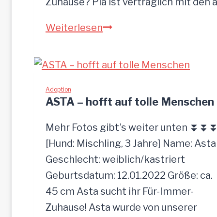
Zuhause? Pia ist verträglich mit den
P
Weiterlesen
I
A
-
z
Adoption
ASTA – hofft auf tolle Menschen
u
t
Mehr Fotos gibt’s weiter unten ⏬⏬
r
[Hund: Mischling, 3 Jahre] Name: Asta
a
Geschlecht: weiblich/kastriert
u
Geburtsdatum: 12.01.2022 Größe: ca.
l
45 cm Asta sucht ihr Für-Immer-
i
Zuhause! Asta wurde von unserer