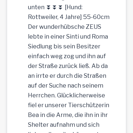
c
c
unten ⏬⏬⏬ [Hund:
h
h
Rottweiler, 4 Jahre] 55-60cm
e
t
Der wunderhübsche ZEUS
r
lebte in einer Sinti und Roma
J
Siedlung bis sein Besitzer
u
einfach weg zog und ihn auf
n
der Straße zurück ließ. Ab da
g
an irrte er durch die Straßen
-
auf der Suche nach seinem
R
Herrchen. Glücklicherweise
ü
fiel er unserer Tierschützerin
d
Bea in die Arme, die ihn in ihr
e
Shelter aufnahm und sich
,