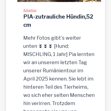
s
Adoption
e
PIA-zutrauliche Hündin,52
n
cm
Mehr Fotos gibt’s weiter
unten ⏬⏬⏬ [Hund:
MISCHLING, 1 Jahr] Pia lernten
wir an unserem letzten Tag
unserer Rumänientour im
April 2025 kennen. Sie lebt im
hinteren Teil des Tierheims,
wo sich eher selten Menschen
hin verirren. Trotzdem