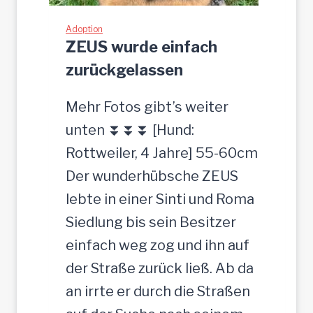
e
t
r
Adoption
ZEUS wurde einfach
J
zurückgelassen
u
n
Mehr Fotos gibt’s weiter
g
unten ⏬⏬⏬ [Hund:
-
Rottweiler, 4 Jahre] 55-60cm
R
Der wunderhübsche ZEUS
ü
lebte in einer Sinti und Roma
d
Siedlung bis sein Besitzer
e
einfach weg zog und ihn auf
,
der Straße zurück ließ. Ab da
3
an irrte er durch die Straßen
5