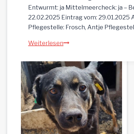
a
Entwurmt: ja Mittelmeercheck: ja – B
c
22.02.2025 Eintrag vom: 29.01.2025 A
h
Pflegestelle: Frosch, Antje Pflegeste
z
M
Weiterlesen
u
O
r
G
ü
L
c
I
k
g
e
l
a
s