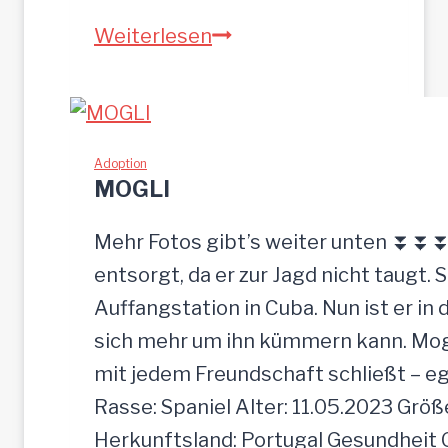
Z
Weiterlesen
E
U
S
w
Adoption
MOGLI
u
r
Mehr Fotos gibt’s weiter unten ⏬⏬⏬ [
d
entsorgt, da er zur Jagd nicht taugt. 
e
Auffangstation in Cuba. Nun ist er i
e
sich mehr um ihn kümmern kann. Mogli 
i
mit jedem Freundschaft schließt – e
n
Rasse: Spaniel Alter: 11.05.2023 Grö
f
Herkunftsland: Portugal Gesundheit Gei