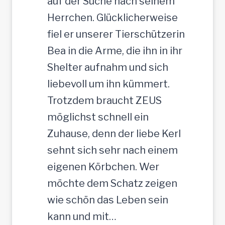
auf der Suche nach seinem
c
Herrchen. Glücklicherweise
m
fiel er unserer Tierschützerin
Bea in die Arme, die ihn in ihr
Shelter aufnahm und sich
liebevoll um ihn kümmert.
Trotzdem braucht ZEUS
möglichst schnell ein
Zuhause, denn der liebe Kerl
sehnt sich sehr nach einem
eigenen Körbchen. Wer
möchte dem Schatz zeigen
wie schön das Leben sein
kann und mit…