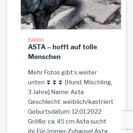
c
h
e
H
Adoption
ü
ASTA – hofft auf tolle
n
Menschen
d
Mehr Fotos gibt’s weiter
i
unten ⏬⏬⏬ [Hund: Mischling,
n
3 Jahre] Name: Asta
,
Geschlecht: weiblich/kastriert
5
Geburtsdatum: 12.01.2022
2
Größe: ca. 45 cm Asta sucht
c
ihr Für-Immer-Zuhause! Asta
m