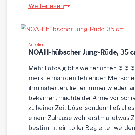
S
Weiterlesen
a
n
d
u
Adoption
NOAH-hübscher Jung-Rüde, 35 
–
G
Mehr Fotos gibt’s weiter unten ⏬⏬⏬ 
n
merkte man den fehlenden Menschenk
a
ihm näherten, lief er immer wieder la
d
bekamen, machte der Arme vor Schrec
e
zu keiner Zeit böse, sondern ließ alle
n
einem Zuhause wohl erstmal etwas Zei
b
bestimmt ein toller Begleiter werden.
r