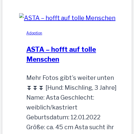
zutrauliche
Hündin,52
cm
Adoption
ASTA – hofft auf tolle
Menschen
Mehr Fotos gibt’s weiter unten
⏬⏬⏬ [Hund: Mischling, 3 Jahre]
Name: Asta Geschlecht:
weiblich/kastriert
Geburtsdatum: 12.01.2022
Größe: ca. 45 cm Asta sucht ihr