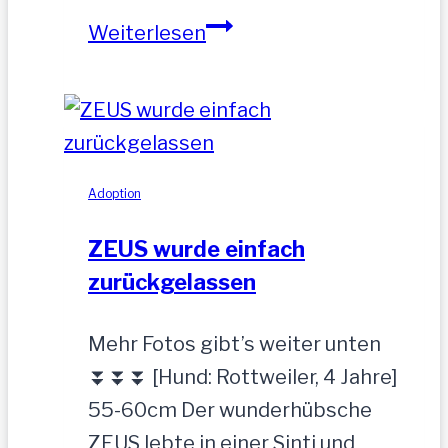
NOAH-
Weiterlesen
hübscher
Jung-
Rüde,
35
cm
Adoption
ZEUS wurde einfach
zurückgelassen
Mehr Fotos gibt’s weiter unten
⏬⏬⏬ [Hund: Rottweiler, 4 Jahre]
55-60cm Der wunderhübsche
ZEUS lebte in einer Sinti und