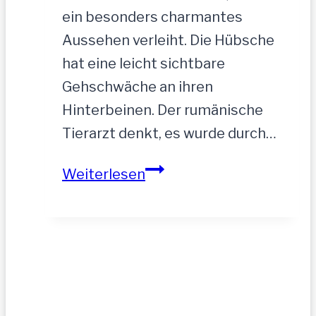
ein besonders charmantes
Aussehen verleiht. Die Hübsche
hat eine leicht sichtbare
Gehschwäche an ihren
Hinterbeinen. Der rumänische
Tierarzt denkt, es wurde durch…
ASTA
Weiterlesen
–
hofft
auf
tolle
Menschen