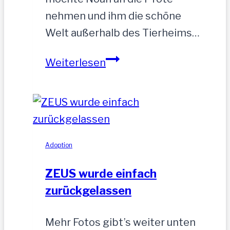
nehmen und ihm die schöne
Welt außerhalb des Tierheims…
NOAH-
Weiterlesen
hübscher
Jung-
Rüde,
35
cm
Adoption
ZEUS wurde einfach
zurückgelassen
Mehr Fotos gibt’s weiter unten