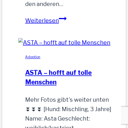
den anderen…
PIA-
Weiterlesen
zutrauliche
Hündin,52
cm
Adoption
ASTA – hofft auf tolle
Menschen
Mehr Fotos gibt’s weiter unten
⏬⏬⏬ [Hund: Mischling, 3 Jahre]
Name: Asta Geschlecht: