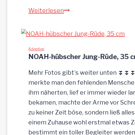
S
Weiterlesen
a
n
d
u
Adoption
NOAH-hübscher Jung-Rüde, 35 
–
G
Mehr Fotos gibt’s weiter unten ⏬⏬⏬ 
n
merkte man den fehlenden Menschenk
a
ihm näherten, lief er immer wieder la
d
bekamen, machte der Arme vor Schrec
e
zu keiner Zeit böse, sondern ließ alle
n
einem Zuhause wohl erstmal etwas Zei
b
bestimmt ein toller Begleiter werden.