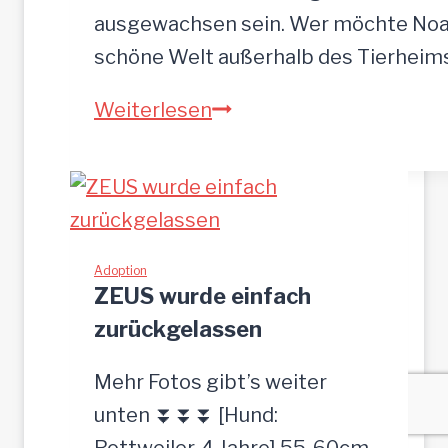
r
ausgewachsen sein. Wer möchte Noah
o
schöne Welt außerhalb des Tierhei
t
N
Weiterlesen
p
O
l
A
a
H
t
-
z
h
Adoption
g
ZEUS wurde einfach
ü
e
zurückgelassen
b
s
s
u
Mehr Fotos gibt’s weiter
c
c
unten ⏬⏬⏬ [Hund:
h
h
Rottweiler, 4 Jahre] 55-60cm