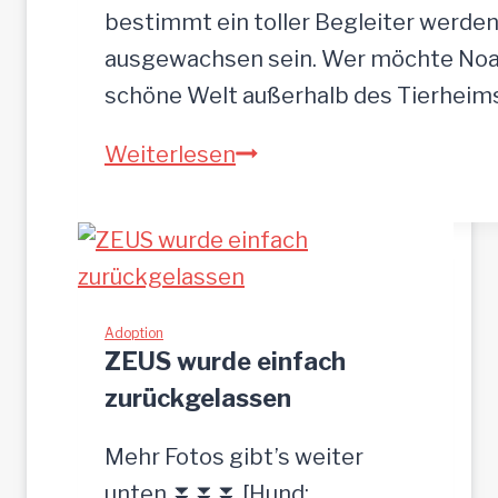
b
bestimmt ein toller Begleiter werden.
r
ausgewachsen sein. Wer möchte Noah
o
schöne Welt außerhalb des Tierhei
t
N
Weiterlesen
p
O
l
A
a
H
t
-
z
h
Adoption
g
ZEUS wurde einfach
ü
e
zurückgelassen
b
s
s
u
Mehr Fotos gibt’s weiter
c
c
unten ⏬⏬⏬ [Hund: