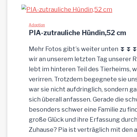
G
ü
L
c
I
Adoption
k
PIA-zutrauliche Hündin,52 cm
g
e
Mehr Fotos gibt’s weiter unten ⏬⏬⏬ 
l
wir an unserem letzten Tag unserer 
a
lebt im hinteren Teil des Tierheims, 
s
verirren. Trotzdem begegnete sie uns
s
war sie nicht aufdringlich, sondern ga
e
sich überall anfassen. Gerade die s
n
besonders schwer eine Familie zu finde
große Glück und ihre Erfassung durch
Zuhause? Pia ist verträglich mit den