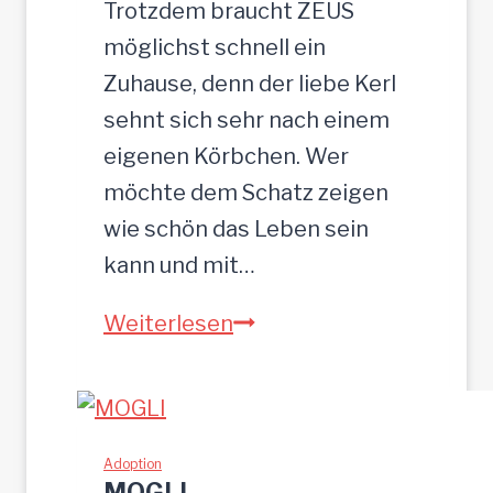
3
Trotzdem braucht ZEUS
5
möglichst schnell ein
c
Zuhause, denn der liebe Kerl
m
sehnt sich sehr nach einem
eigenen Körbchen. Wer
möchte dem Schatz zeigen
wie schön das Leben sein
kann und mit…
Z
Weiterlesen
E
U
S
w
Adoption
MOGLI