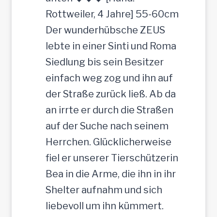
h
h
Rottweiler, 4 Jahre] 55-60cm
e
t
Der wunderhübsche ZEUS
r
lebte in einer Sinti und Roma
J
Siedlung bis sein Besitzer
u
einfach weg zog und ihn auf
n
der Straße zurück ließ. Ab da
g
an irrte er durch die Straßen
-
auf der Suche nach seinem
R
Herrchen. Glücklicherweise
ü
fiel er unserer Tierschützerin
d
Bea in die Arme, die ihn in ihr
e
Shelter aufnahm und sich
,
liebevoll um ihn kümmert.