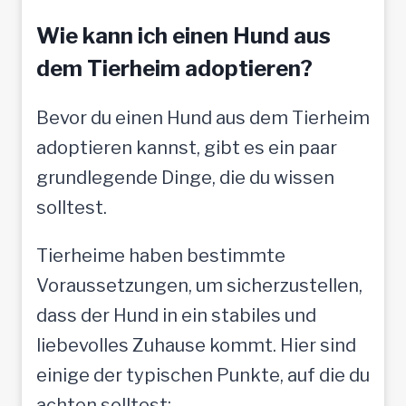
f
Wie kann ich einen Hund aus
t
dem Tierheim adoptieren?
o
Bevor du einen Hund aus dem Tierheim
l
adoptieren kannst, gibt es ein paar
l
grundlegende Dinge, die du wissen
e
solltest.
M
e
Tierheime haben bestimmte
n
Voraussetzungen, um sicherzustellen,
s
dass der Hund in ein stabiles und
c
liebevolles Zuhause kommt. Hier sind
h
einige der typischen Punkte, auf die du
e
achten solltest: