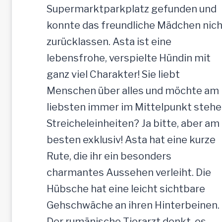
h
Supermarktparkplatz gefunden und
e
konnte das freundliche Mädchen nich
H
zurücklassen. Asta ist eine
ü
lebensfrohe, verspielte Hündin mit
n
ganz viel Charakter! Sie liebt
d
Menschen über alles und möchte am
i
liebsten immer im Mittelpunkt stehe
n
Streicheleinheiten? Ja bitte, aber am
,
besten exklusiv! Asta hat eine kurze
5
Rute, die ihr ein besonders
2
charmantes Aussehen verleiht. Die
c
Hübsche hat eine leicht sichtbare
m
Gehschwäche an ihren Hinterbeinen.
Der rumänische Tierarzt denkt, es