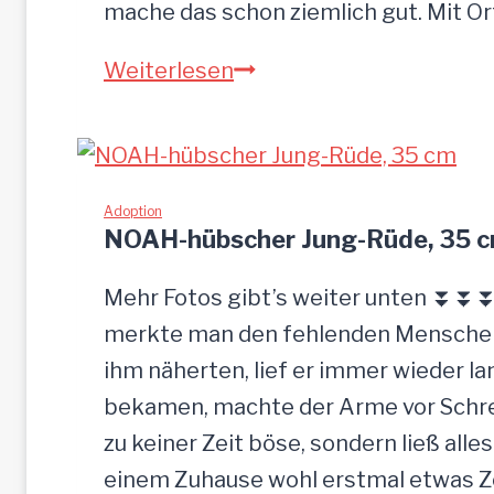
mache das schon ziemlich gut. Mit O
S
Weiterlesen
a
n
d
u
Adoption
NOAH-hübscher Jung-Rüde, 35 
–
G
Mehr Fotos gibt’s weiter unten ⏬⏬⏬ 
n
merkte man den fehlenden Menschenk
a
ihm näherten, lief er immer wieder la
d
bekamen, machte der Arme vor Schrec
e
zu keiner Zeit böse, sondern ließ alle
n
einem Zuhause wohl erstmal etwas Zei