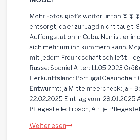
u
r
Mehr Fotos gibt’s weiter unten ⏬⏬⏬ [
d
entsorgt, da er zur Jagd nicht taugt. 
e
Auffangstation in Cuba. Nun ist er i
e
sich mehr um ihn kümmern kann. Mogli 
i
mit jedem Freundschaft schließt – e
n
Rasse: Spaniel Alter: 11.05.2023 Grö
f
Herkunftsland: Portugal Gesundheit Gei
a
Entwurmt: ja Mittelmeercheck: ja – B
c
22.02.2025 Eintrag vom: 29.01.2025 A
h
Pflegestelle: Frosch, Antje Pflegeste
z
M
Weiterlesen
u
O
r