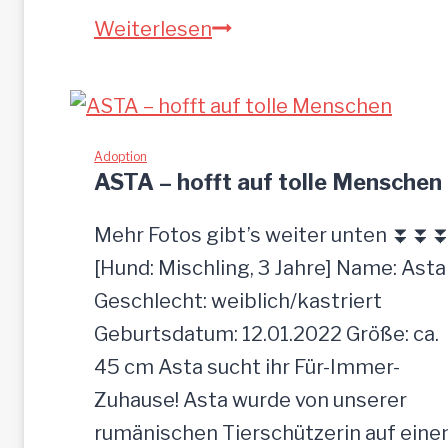
P
Weiterlesen
I
A
-
z
Adoption
ASTA – hofft auf tolle Menschen
u
t
Mehr Fotos gibt’s weiter unten ⏬⏬
r
[Hund: Mischling, 3 Jahre] Name: Asta
a
Geschlecht: weiblich/kastriert
u
Geburtsdatum: 12.01.2022 Größe: ca.
l
45 cm Asta sucht ihr Für-Immer-
i
Zuhause! Asta wurde von unserer
c
rumänischen Tierschützerin auf ein