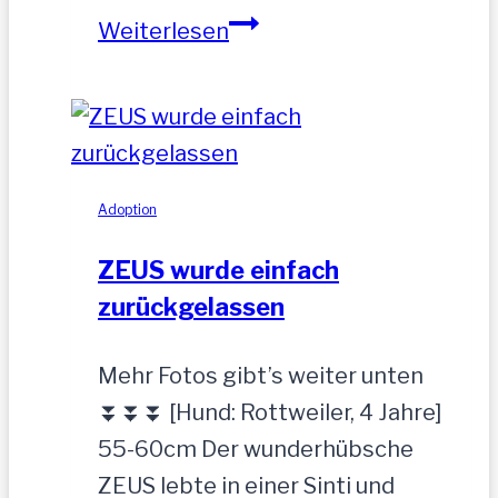
NOAH-
Weiterlesen
hübscher
Jung-
Rüde,
35
cm
Adoption
ZEUS wurde einfach
zurückgelassen
Mehr Fotos gibt’s weiter unten
⏬⏬⏬ [Hund: Rottweiler, 4 Jahre]
55-60cm Der wunderhübsche
ZEUS lebte in einer Sinti und