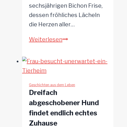
sechsjährigen Bichon Frise,
dessen fröhliches Lächeln
die Herzen aller…
Buddy
Weiterlesen
bringt
Freude:
Hund
kann
auf
Geschichten aus dem Leben
Dreifach
Kommando
abgeschobener Hund
lächeln
findet endlich echtes
Zuhause