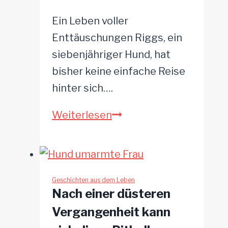
Ein Leben voller
Enttäuschungen Riggs, ein
siebenjähriger Hund, hat
bisher keine einfache Reise
hinter sich….
Dreifach
Weiterlesen
abgeschobener
Hund
findet
endlich
Geschichten aus dem Leben
Nach einer düsteren
echtes
Vergangenheit kann
Zuhause