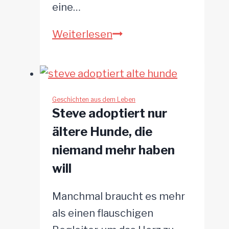
eine…
Welpe
Weiterlesen
von
einem
einsamen
Hügel
Geschichten aus dem Leben
Steve adoptiert nur
gerettet
ältere Hunde, die
niemand mehr haben
will
Manchmal braucht es mehr
als einen flauschigen