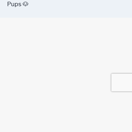
Pups 🐶
Health
Food
Training
Dog Breeds