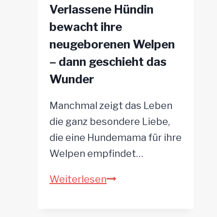
Verlassene Hündin
Pitbull
bewacht ihre
Hündin
neugeborenen Welpen
wieder
– dann geschieht das
öffnen
Wunder
Manchmal zeigt das Leben
die ganz besondere Liebe,
die eine Hundemama für ihre
Welpen empfindet…
Verlassene
Weiterlesen
Hündin
bewacht