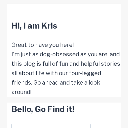
ihre
neugeborenen
Hi, I am Kris
Welpen
–
dann
Great to have you here!
geschieht
I’m just as dog-obsessed as you are, and
das
this blog is full of fun and helpful stories
Wunder
all about life with our four-legged
friends. Go ahead and take a look
around!
Bello, Go Find it!
Suchen