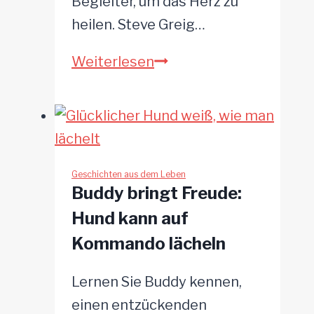
Begleiter, um das Herz zu
heilen. Steve Greig…
Steve
Weiterlesen
adoptiert
nur
ältere
Hunde,
die
Geschichten aus dem Leben
Buddy bringt Freude:
niemand
Hund kann auf
mehr
Kommando lächeln
haben
will
Lernen Sie Buddy kennen,
einen entzückenden