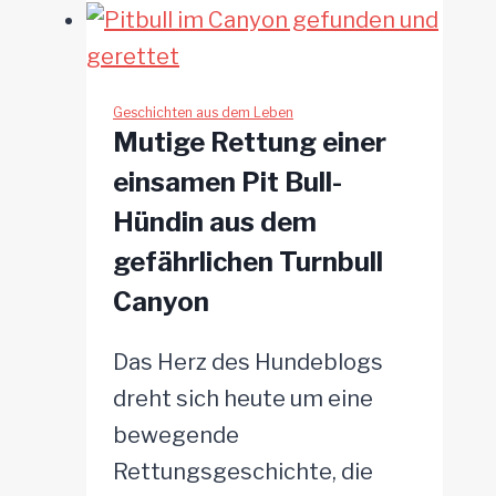
rettet
kleinen
Zwergspitz
aus
Geschichten aus dem Leben
Mutige Rettung einer
dem
einsamen Pit Bull-
Pool
Hündin aus dem
gefährlichen Turnbull
Canyon
Das Herz des Hundeblogs
dreht sich heute um eine
bewegende
Rettungsgeschichte, die