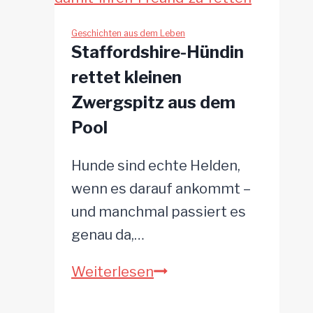
Folter
seines
Geschichten aus dem Leben
Staffordshire-Hündin
Besitzers
rettet kleinen
Zwergspitz aus dem
Pool
Hunde sind echte Helden,
wenn es darauf ankommt –
und manchmal passiert es
genau da,…
Staffordshire-
Weiterlesen
Hündin