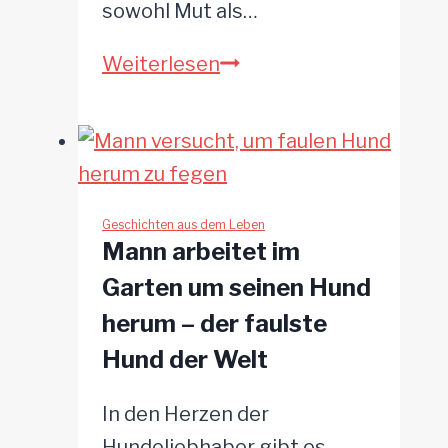
sowohl Mut als…
Mutige
Weiterlesen
Rettung
einer
einsamen
Pit
Bull-
Geschichten aus dem Leben
Mann arbeitet im
Hündin
Garten um seinen Hund
aus
herum – der faulste
dem
Hund der Welt
gefährlichen
Turnbull
In den Herzen der
Canyon
Hundeliebhaber gibt es