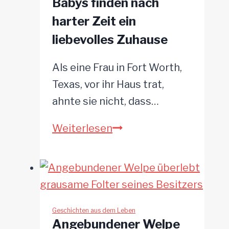
Babys finden nach
harter Zeit ein
liebevolles Zuhause
Als eine Frau in Fort Worth,
Texas, vor ihr Haus trat,
ahnte sie nicht, dass…
Hundemama
Weiterlesen
und
ihre
Babys
finden
nach
Geschichten aus dem Leben
Angebundener Welpe
harter