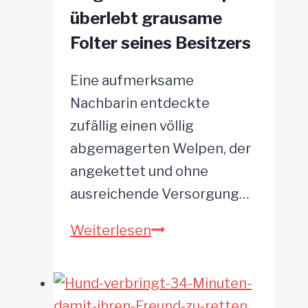
überlebt grausame
Zeit
Folter seines Besitzers
ein
liebevolles
Eine aufmerksame
Zuhause
Nachbarin entdeckte
zufällig einen völlig
abgemagerten Welpen, der
angekettet und ohne
ausreichende Versorgung…
Angebundener
Weiterlesen
Welpe
überlebt
grausame