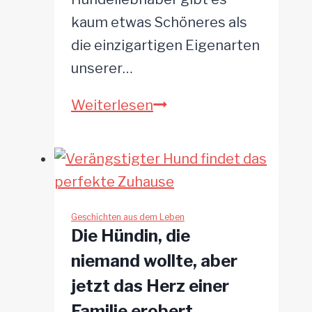
kaum etwas Schöneres als
die einzigartigen Eigenarten
unserer…
Mann
Weiterlesen
arbeitet
im
Garten
um
seinen
Geschichten aus dem Leben
Die Hündin, die
Hund
niemand wollte, aber
herum
jetzt das Herz einer
–
Familie erobert
der