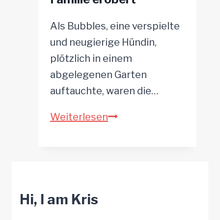
faulste
Als Bubbles, eine verspielte
Hund
und neugierige Hündin,
der
plötzlich in einem
Welt
abgelegenen Garten
auftauchte, waren die…
Die
Weiterlesen
Hündin,
die
niemand
wollte,
Hi, I am Kris
aber
jetzt